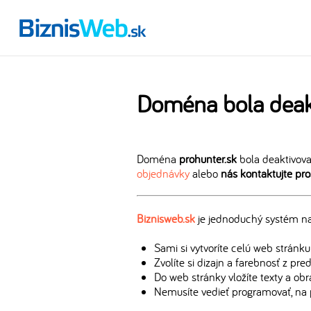
Doména bola deak
Doména
prohunter.sk
bola deaktivova
objednávky
alebo
nás kontaktujte pr
Biznisweb.sk
je jednoduchý systém na 
Sami si vytvoríte celú web stránku
Zvolíte si dizajn a farebnosť z pr
Do web stránky vložíte texty a ob
Nemusíte vedieť programovať, na 