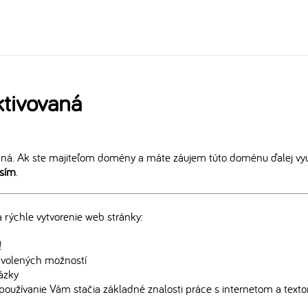
tivovaná
ná. Ak ste majiteľom domény a máte záujem túto doménu ďalej vyu
osím
.
rýchle vytvorenie web stránky:
!
edvolených možností
rázky
používanie Vám stačia základné znalosti práce s internetom a text