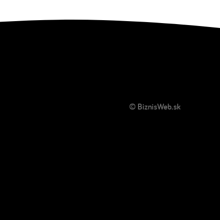
© BiznisWeb.sk